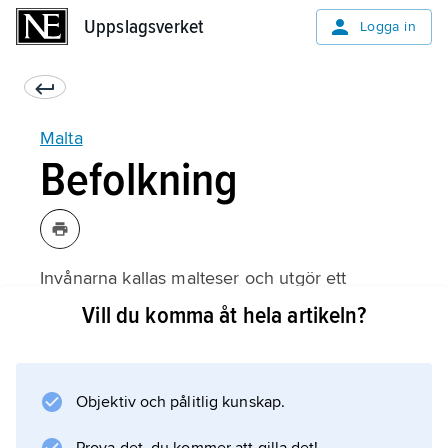
Uppslagsverket
Uppslagsverket
Logga in
Malta
Befolkning
Invånarna kallas malteser och utgör ett
blandfolk med inslag av främst araber och
Vill du komma åt hela artikeln?
italienare. Det finns även en liten brittisk
minoritet. Malta har en befolkningstäthet av 1
447 invånare per km
Objektiv och pålitlig kunskap.
2
, vilket gör det till ett av världens mest