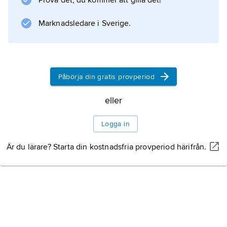
Prova det, du kommer att gilla det!
tättbefolkade länder. Drygt 90 procent av
befolkningen bor på huvudön.
Marknadsledare i Sverige.
Information om artikeln
Påbörja din gratis provperiod
eller
Logga in
Är du lärare? Starta din kostnadsfria provperiod härifrån.