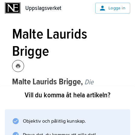
Uppslagsverket
Uppslagsverket
Logga in
Malte Laurids
Brigge
Malte Laurids Brigge,
Die
Aufzeichnungen des Malte Laurids
Vill du komma åt hela artikeln?
Brigge
,
roman av den tyske författaren
Rainer Maria Rilke
, utgiven 1910.
Objektiv och pålitlig kunskap.
Formen är en anteckningsbok där pennan
förs av Malte Laurids Brigge, en utfattig poet