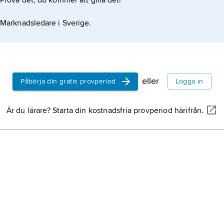
Prova det, du kommer att gilla det!
Vansbro
, kommu
NATIONALENCYKLOPEDIN
Marknadsledare i Sverige.
Dalarna (Dalarna
en.
Källa: SCB.
Ovanåker,
komm
(Gävleborgs län)
eller
Påbörja din gratis provperiod
Logga in
Järfälla,
kommun
formation om artikeln
(Stockholms län)
Är du lärare? Starta din kostnadsfria provperiod härifrån.
Partille
, kommun
(Västra Götaland