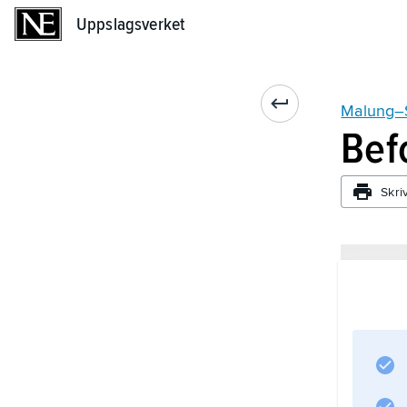
Uppslagsverket
Uppslagsverket
Malung–
Bef
Skri