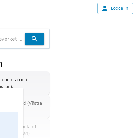
Logga in
m
 och tätort i
s län).
 i Dalsland (Västra
i Södermanland
ockholms län).