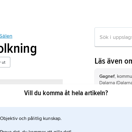
Sälen
olkning
Läs även o
v ut
Gagnef
, kommun
Dalarna (Dalarna
Vill du komma åt hela artikeln?
Dals-Ed,
kommun
Götalands län).
Objektiv och pålitlig kunskap.
Nacka,
kommun 
och Uppland (St