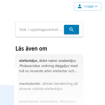
Logga in
Läs även om
elefantdjur,
äldre namn
snabeldjur
,
Proboscidea
, ordning däggdjur med
två nu levande arter elefanter och
många utdöda former.
mastodonter
, allmän benämning på
diverse utdöda
elefantdjur
.
amerikansk mastodont,
Mastodon