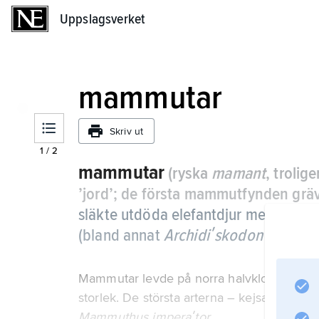
Uppslagsverket
Uppslagsverket
mammutar
Skriv ut
1
/
2
mammutar
(ryska
mamant
, trolig
’jord’; de första mammutfynden grävd
släkte utdöda elefantdjur med cirka 2
(bland annat
Archidiʹskodon
och
Par
Mammutar levde på norra halvklotet för cirk
storlek. De största arterna – kejsarmammut
Mammuthus imperaʹtor