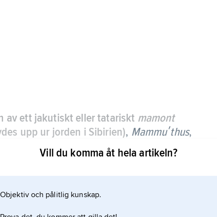
en av ett jakutiskt eller tatariskt
mamont
es upp ur jorden i Sibirien)
,
Mammuʹthus
,
0 arter, ibland uppdelade på flera släkten
Vill du komma åt hela artikeln?
eʹlephas
).
a 4 miljoner till 4 000 år sedan. De varierade i
Objektiv och pålitlig kunskap.
 (