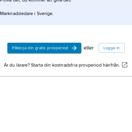
Prova det, du kommer att gilla det!
Marknadsledare i Sverige.
 respektive minst 4,7 meter i mankhöjd. Arten
eller
Påbörja din gratis provperiod
Logga in
Är du lärare? Starta din kostnadsfria provperiod härifrån.