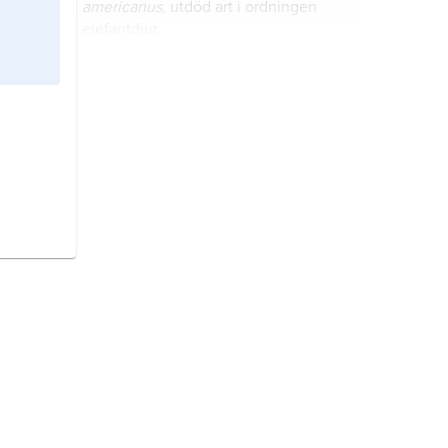
americanus
, utdöd art i ordningen
elefantdjur.
ullhårig noshörning,
Coelodonta
antiquitatis
, utdöd art noshörningar
som levde under pleistocen (för
250 000–12 000 år sedan) på
tempererade gräsmarker och
tundran i Europa och Asien.