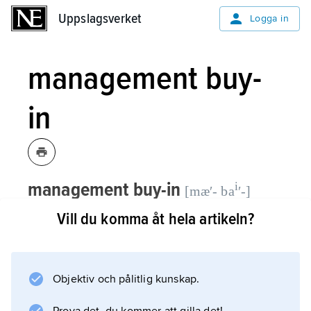
Uppslagsverket
Uppslagsverket
Logga in
management buy-
in
management buy-in
i
[mæʹ- ba
ʹ-]
(engelska, av
management
och
buy in
Vill du komma åt hela artikeln?
’köpa in’)
,
MBI
,
företagsköp där en
extern person eller grupp köper hela
eller delar av företaget samt träder in i
Objektiv och pålitlig kunskap.
stället för existerande företagsledning.