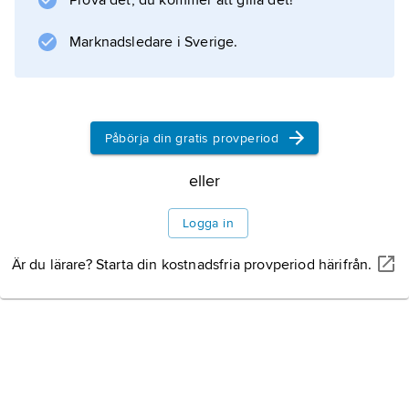
Prova det, du kommer att gilla det!
Marknadsledare i Sverige.
Information om artikeln
Påbörja din gratis provperiod
eller
Logga in
Är du lärare? Starta din kostnadsfria provperiod härifrån.