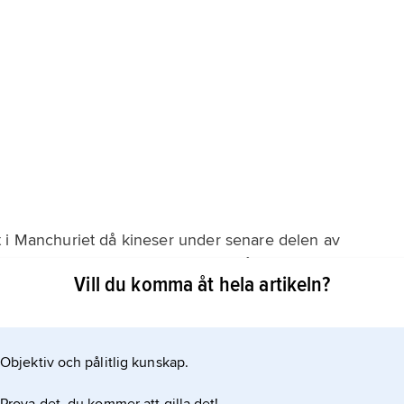
t i Manchuriet då kineser under senare delen av
jade kolonisera södra delen av området. Under
Vill du komma åt hela artikeln?
del att införlivas med det nya, enade kinesiska riket
 fram till 900-talet. Då upprättade
Objektiv och pålitlig kunskap.