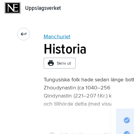
Uppslagsverket
Uppslagsverket
Manchuriet
Historia
Skriv ut
Tungusiska folk hade sedan länge bot
Zhoudynastin (ca 1040–256 f.Kr.) bör
Qindynastin (221–207 f.Kr.) kom denna 
och tillhörde detta (med vissa avbrott)