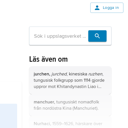
Logga in
Läs även om
jurchen,
jurched
, kinesiska
ruzhen
,
tungusisk folkgrupp som 1114 gjorde
uppror mot Khitandynastin Liao i
nordöstra Kina och mot
Songdynastin i söder, vars
manchuer,
tungusiskt nomadfolk
huvudstad Kaifeng erövrades 1126.
från nordöstra Kina (Manchuriet).
Nurhaci,
1559–1626, härskare över