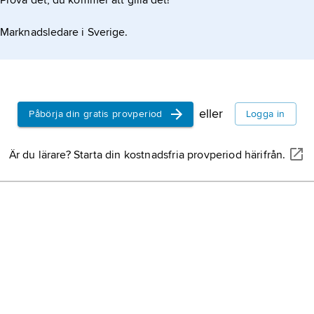
Prova det, du kommer att gilla det!
Marknadsledare i Sverige.
eller
Påbörja din gratis provperiod
Logga in
Är du lärare? Starta din kostnadsfria provperiod härifrån.