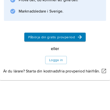
Prova det, du kommer att gilla det!
Marknadsledare i Sverige.
Påbörja din gratis provperiod
eller
Logga in
Är du lärare? Starta din kostnadsfria provperiod härifrån.