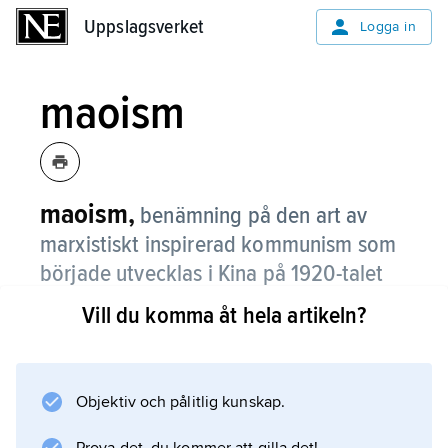
Uppslagsverket
Uppslagsverket
Logga in
maoism
maoism,
benämning på den art av
marxistiskt inspirerad kommunism som
började utvecklas i Kina på 1920-talet
under ledning av Mao Zedong.
Vill du komma åt hela artikeln?
Beroende på att Maos egna idéer förändrades
tämligen radikalt under hans liv, finns det
element i riktningen som är svårförenliga. Den
Objektiv och pålitlig kunskap.
fasta kärnan är en ny och från både Marx,