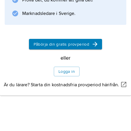
Prova det, du kommer att gilla det!
Lenin och Stalin avvikande syn på hur en
socialistisk revolution skulle kunna utvecklas i
Marknadsledare i Sverige.
tredje världen. Den traditionella uppfattningen
var
Litteraturanvisning
Påbörja din gratis provperiod
eller
Logga in
Information om artikeln
Är du lärare? Starta din kostnadsfria provperiod härifrån.