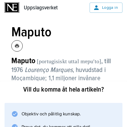
Uppslagsverket
Uppslagsverket
Logga in
Maputo
Maputo
, till
[portugisiskt uttal mɐpuʹto]
1976
Lourenço Marques
,
huvudstad i
Moçambique; 1,1 miljoner invånare
(2017).
Vill du komma åt hela artikeln?
Maputo, som ligger vid Indiska oceanen, var
före självständigheten 1975 en populär badort
för vita sydafrikaner och rhodesier. Hamnen är
Objektiv och pålitlig kunskap.
en av Östafrikas viktigaste, och inom industrin