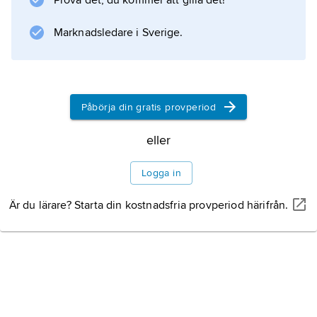
Prova det, du kommer att gilla det!
märks bryggerier, skeppsvarv samt cement-,
textil-, möbel- och keramikindustri. Maputo har
Marknadsledare i Sverige.
universitet (grundat 1962).
Påbörja din gratis provperiod
Information om artikeln
eller
Logga in
Är du lärare? Starta din kostnadsfria provperiod härifrån.