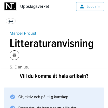
Uppslagsverket
Uppslagsverket
Logga in
Marcel Proust
Litteraturanvisning
S. Danius,
Prousts motor
Vill du komma åt hela artikeln?
(2000);
Objektiv och pålitlig kunskap.
Information om artikeln