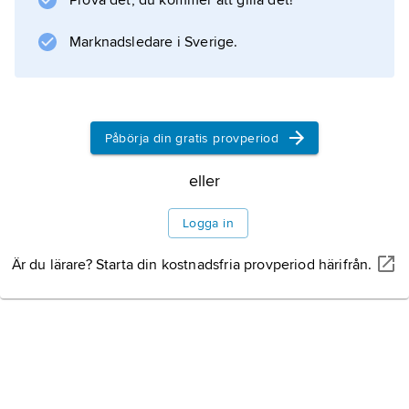
Prova det, du kommer att gilla det!
Marknadsledare i Sverige.
Påbörja din gratis provperiod
eller
Logga in
Är du lärare? Starta din kostnadsfria provperiod härifrån.