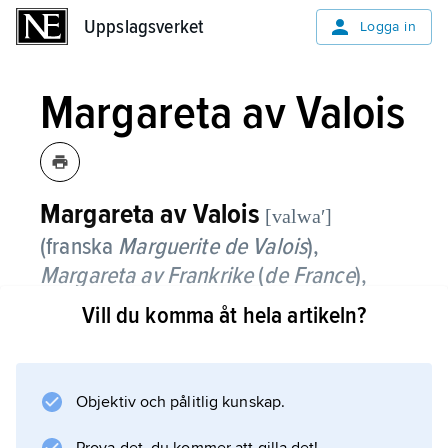
Uppslagsverket
Uppslagsverket
Logga in
Margareta av Valois
Margareta av Valois
[valwaʹ]
(franska
Marguerite de Valois
),
Margareta av Frankrike
(
de France
),
kallad ”Drottning Margot” (
La Reine
Vill du komma åt hela artikeln?
Margot
), 1553–1615, drottning av
(Nedre) Navarra och Frankrike, dotter
till Henrik
II
av Frankrike och Katarina av
Objektiv och pålitlig kunskap.
Medici.