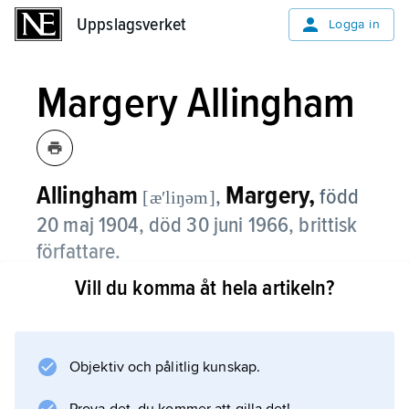
Uppslagsverket
Uppslagsverket
Logga in
Margery Allingham
Allingham
Margery,
,
född
[æʹliŋəm]
20 maj 1904, död 30 juni 1966, brittisk
författare.
Vill du komma åt hela artikeln?
Allingham debuterade som tonåring med
piratromanen
Blackkerchief Dick
(1923). Hennes första kriminalroman var den
Objektiv och pålitlig kunskap.
ursprungligen anonymt publicerade