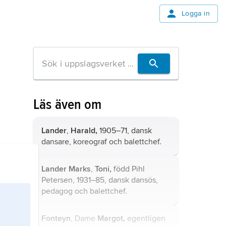
Logga in
Läs även om
Lander
,
Harald,
1905–71, dansk
dansare, koreograf och balettchef.
Lander Marks
,
Toni,
född Pihl
Petersen, 1931–85, dansk dansös,
pedagog och balettchef.
Fonteyn
, Dame
Margot,
egentligen