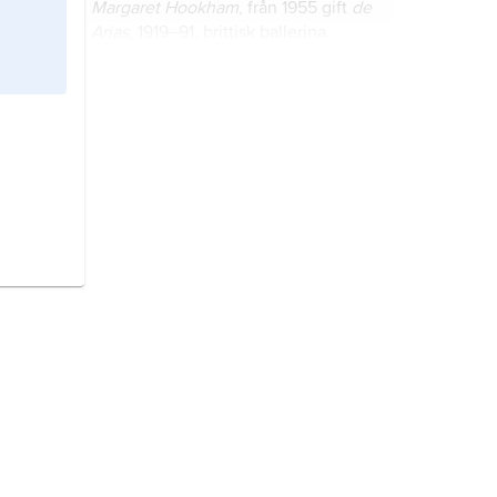
Margaret Hookham
, från 1955 gift
de
Arias
, 1919–91, brittisk ballerina.
Köpenhamn,
danska
København
,
huvudstad i Danmark.
Danmark,
stat i Nordeuropa.
Grönland,
jordens största ö, belägen
i norra Atlanten.
Göteborg,
centralort (stad) i
Göteborgs kommun, Västergötland
och Bohuslän (Västra Götalands län);
674 529 invånare (2024).
romantiken
, kulturströmning som
genomsyrade västerländskt
tänkande och skapande från slutet