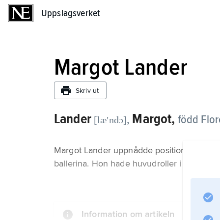
Uppslagsverket
Uppslagsverket
Margot Lander
Skriv ut
Lander
Margot,
,
född Flor
[læʹndɔ]
Margot Lander uppnådde positionen som d
ballerina. Hon hade huvudroller i verk av 
Information om artikeln