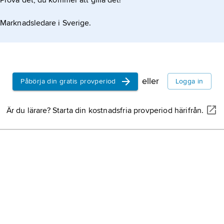
Prova det, du kommer att gilla det!
Marknadsledare i Sverige.
eller
Påbörja din gratis provperiod
Logga in
Är du lärare? Starta din kostnadsfria provperiod härifrån.