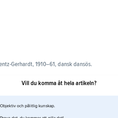
entz-Gerhardt,
1910–61, dansk dansös.
en enda på Det kongelige Teater med titeln prima
Vill du komma åt hela artikeln?
Bournonville, Lander och i klassiker som ”Coppelia”.
Objektiv och pålitlig kunskap.