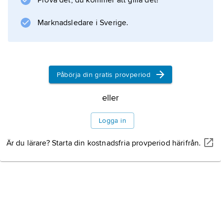
Prova det, du kommer att gilla det!
blev myndig.
Marknadsledare i Sverige.
Information om artikeln
Påbörja din gratis provperiod
eller
Logga in
Är du lärare? Starta din kostnadsfria provperiod härifrån.