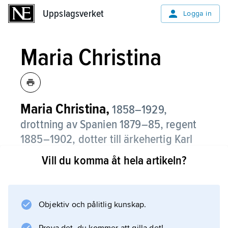
Uppslagsverket
Uppslagsverket
Logga in
Maria Christina
Maria Christina,
1858–1929,
drottning av Spanien 1879–85, regent
1885–1902, dotter till ärkehertig Karl
Ferdinand (
1818–74
) av Österrike.
Vill du komma åt hela artikeln?
Hon utsågs till regent efter maken
Alfons XII
:s död och regerade tills sonen
Objektiv och pålitlig kunskap.
Alfons XIII