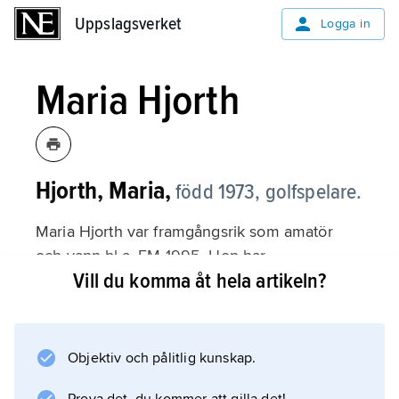
Uppslagsverket
Uppslagsverket
Logga in
Maria Hjorth
Hjorth, Maria,
född 1973, golfspelare.
Maria Hjorth var framgångsrik som amatör
och vann bl.a. EM 1995. Hon har
Vill du komma åt hela artikeln?
huvudsakligen spelat på LPGA-touren i USA,
där hon har vunnit fem deltävlingar. På
Europatouren har hon två segrar. Hennes
främsta placering i en majortävling är
Objektiv och pålitlig kunskap.
andraplatser i British Open 2007 och LPGA