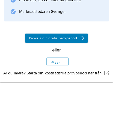
Championship 2008.
Prova det, du kommer att gilla det!
Marknadsledare i Sverige.
Information om artikeln
Påbörja din gratis provperiod
eller
Logga in
Är du lärare? Starta din kostnadsfria provperiod härifrån.