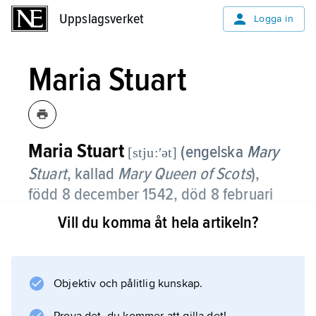
Uppslagsverket
Uppslagsverket
Logga in
Maria Stuart
Maria Stuart
(engelska
Mary
[stju:ʹət]
Stuart
, kallad
Mary Queen of Scots
),
född 8 december 1542, död 8 februari
1587, drottning av Skottland 1542–67
Vill du komma åt hela artikeln?
och av Frankrike 1559–60, dotter till
Jakob V och Maria av Guise.
Objektiv och pålitlig kunskap.
Maria Stuart blev drottning av Skottland vid
faderns död, några dagar efter sin födelse.