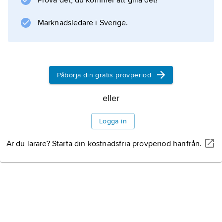
Prova det, du kommer att gilla det!
Solar plexus
(2004) är en inkännande skildring av sorg,
Marknadsledare i Sverige.
utanförskap och vänskap, ämnen som
återkommer i författarskapet. Så gestaltar
Ingenmansland
(2005) kriminalitet och maktlöshet, medan
Påbörja din gratis provperiod
sorg och saknad
eller
Logga in
Information om artikeln
Är du lärare? Starta din kostnadsfria provperiod härifrån.