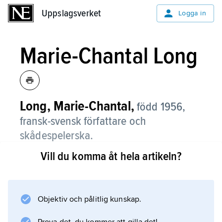
Uppslagsverket
Uppslagsverket
Logga in
Marie-Chantal Long
Long, Marie-Chantal,
född 1956,
fransk-svensk författare och
skådespelerska.
Vill du komma åt hela artikeln?
Marie-Chantal Long skriver för unga läsare
och debuterade med
Tjaba Shejkis
(2003), en humoristisk berättelse om en
Objektiv och pålitlig kunskap.
tolvårig pojke.