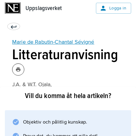
Uppslagsverket
Uppslagsverket
Logga in
Marie de Rabutin-Chantal Sévigné
Litteraturanvisning
J.A. & W.T. Ojala,
Madame de Sévigné: A Seventeenth Century
Vill du komma åt hela artikeln?
Life
(1990).
Objektiv och pålitlig kunskap.