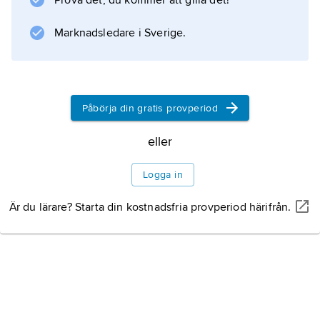
Prova det, du kommer att gilla det!
Information om artikeln
Marknadsledare i Sverige.
Påbörja din gratis provperiod
eller
Logga in
Är du lärare? Starta din kostnadsfria provperiod härifrån.