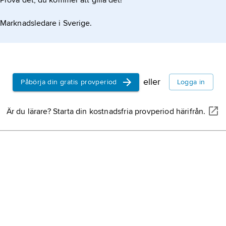
Prova det, du kommer att gilla det!
Marknadsledare i Sverige.
eller
Påbörja din gratis provperiod
Logga in
Är du lärare? Starta din kostnadsfria provperiod härifrån.