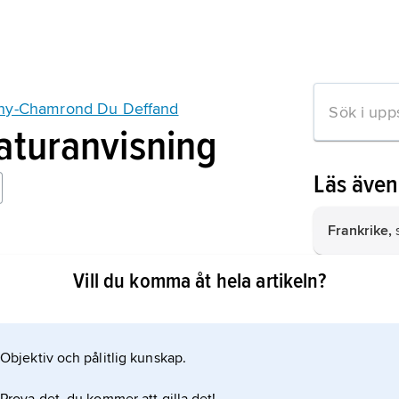
chy-Chamrond Du Deffand
raturanvisning
Läs äve
Frankrike,
s
ffand, épistolière
Vill du komma åt hela artikeln?
Objektiv och pålitlig kunskap.
mation om artikeln