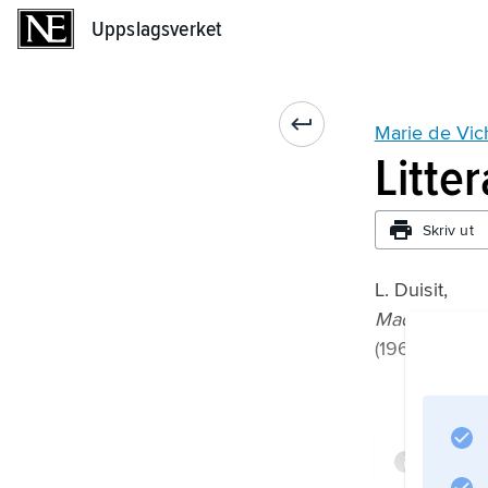
Uppslagsverket
Uppslagsverket
Marie de Vi
Litte
Skriv ut
L. Duisit,
Madame du De
(1963).
Infor