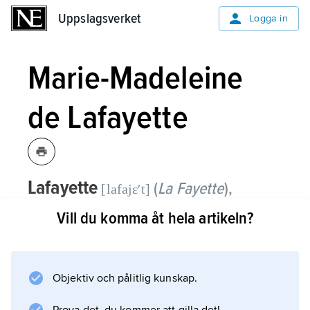
Uppslagsverket
Uppslagsverket
Logga in
Marie-Madeleine
de Lafayette
Lafayette
(
La Fayette
),
[lafajɛʹt]
Marie-Madeleine de,
1634–93,
Vill du komma åt hela artikeln?
fransk författare.
Marie-Madeleine de Lafayette frekventerade
Objektiv och pålitlig kunskap.
Paris litterära salonger och tog själv i sitt hem
emot bland annat madame de Sévigné och La