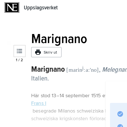
Uppslagsverket
Uppslagsverket
Marignano
Skriv ut
1
/
2
Marignano
j
,
Melegna
[marin
:a:ʹno]
Italien.
Här stod 13–14 september 1515 ett slag dä
Frans I
besegrade Milanos schweiziska legotrupper
schweiziska krigskonsten förlorade i prestig