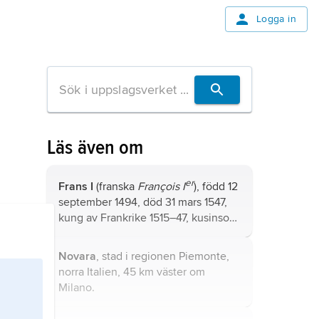
Logga in
Läs även om
er
Frans I
(franska
François I
), född 12
september 1494, död 31 mars 1547,
kung av Frankrike 1515–47, kusinson
till Ludvig XII och 1514 gift med
dennes dotter Claude.
Novara
, stad i regionen Piemonte,
norra Italien, 45 km väster om
Milano.