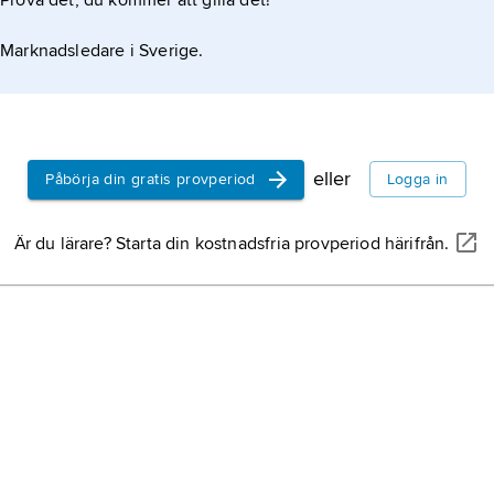
Prova det, du kommer att gilla det!
Marknadsledare i Sverige.
eller
Påbörja din gratis provperiod
Logga in
Är du lärare? Starta din kostnadsfria provperiod härifrån.