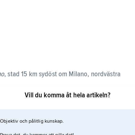
no
,
stad 15 km sydöst om Milano, nordvästra
Vill du komma åt hela artikeln?
r franska trupper (30 000 man) under
 (20 000 man). Den dittills så framgångsrika
Objektiv och pålitlig kunskap.
e, och Frankrike fick fast fot i Norditalien.