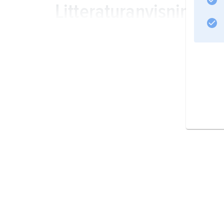
Litteraturanvisning
Information om artikeln