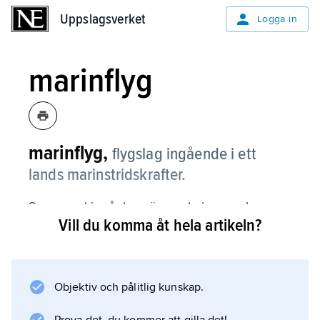
Uppslagsverket
Uppslagsverket
Logga in
marinflyg
marinflyg,
flygslag ingående i ett
lands marinstridskrafter.
Som regel ingår havsövervaknings- och
Vill du komma åt hela artikeln?
ubåtsjaktflyg och även helikopterförband; i ett
fåtal mariner ingår hangarfartygsbaserat flyg,
vilket kan bestå av jakt- och attackflygplan
samt flygande radar- och ledningsstationer.
Objektiv och pålitlig kunskap.