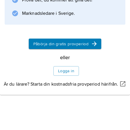
Prova det, du kommer att gilla det!
Marknadsledare i Sverige.
Information om artikeln
Påbörja din gratis provperiod
eller
Logga in
Är du lärare? Starta din kostnadsfria provperiod härifrån.