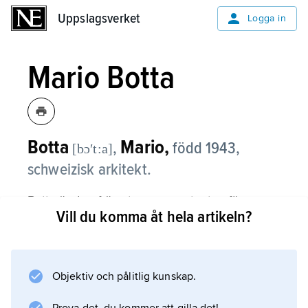
Uppslagsverket
Uppslagsverket
Logga in
Mario Botta
Botta
Mario,
,
född 1943,
[bɔʹt:a]
schweizisk arkitekt.
Botta är den främste representanten för
Vill du komma åt hela artikeln?
”Ticinoskolan”, som förenar en regional och
typologiskt inriktad arkitektur med
modernismens geometriska formspråk.
Objektiv och pålitlig kunskap.