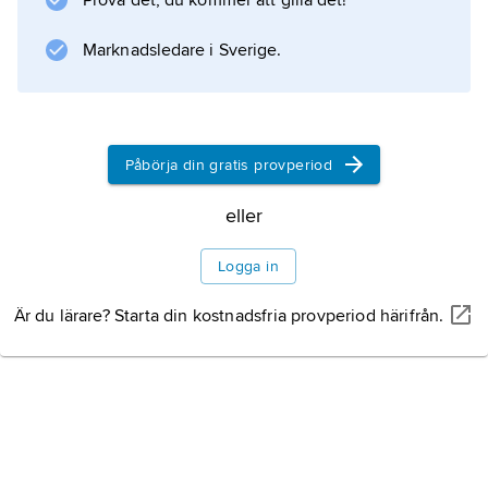
Prova det, du kommer att gilla det!
Information om artikeln
Marknadsledare i Sverige.
Påbörja din gratis provperiod
eller
Logga in
Är du lärare? Starta din kostnadsfria provperiod härifrån.