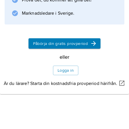
Prova det, du kommer att gilla det!
Marknadsledare i Sverige.
Information om artikeln
Påbörja din gratis provperiod
eller
Logga in
Är du lärare? Starta din kostnadsfria provperiod härifrån.