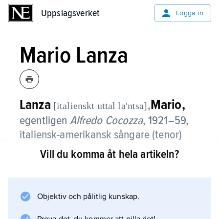
Uppslagsverket
Uppslagsverket
Logga in
Mario Lanza
Lanza
Mario,
,
[italienskt uttal laʹntsa]
egentligen
Alfredo Cocozza
, 1921–59,
italiensk-amerikansk sångare (tenor)
och skådespelare.
Vill du komma åt hela artikeln?
Med robust lyrisk-dramatisk stämma, klangfull
särskilt på höjden, var L. hjälte i en rad
musikfilmer under 1950-talet. Störst framgång
Objektiv och pålitlig kunskap.
hade ”Caruso – storsångaren” (1951).