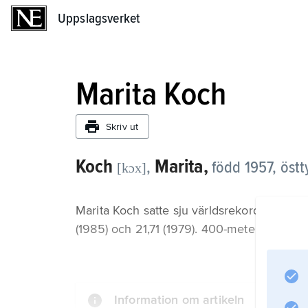
Uppslagsverket
Uppslagsverket
Marita Koch
Skriv ut
Koch
Marita,
,
född 1957, östt
[kɔx]
Marita Koch satte sju världsrekord på 400
(1985) och 21,71 (1979). 400-metersrekordet 
Information om artikeln