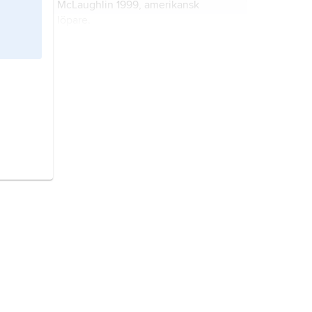
McLaughlin 1999, amerikansk
löpare.
Felix, Allyson,
född 1985,
amerikansk sprinterlöpare.
Hosszú, Katinka,
född 1989, ungersk
simmare.
Ender
,
Kornelia,
född 1958, tysk
(östtysk) simmare.
McKeon, Emma,
född 1994,
australisk simmare.
Hansson, Louise,
född 1996,
simmare, syster till Sophie Hansson.