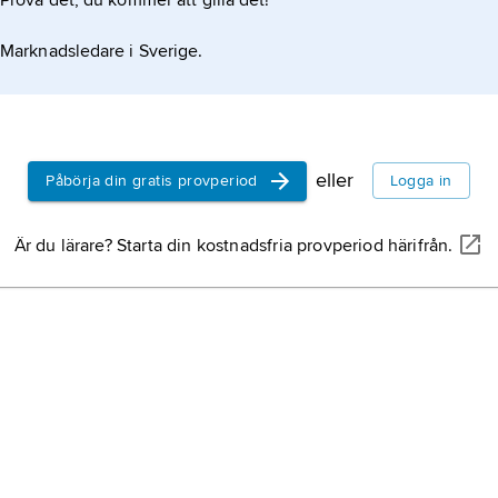
Prova det, du kommer att gilla det!
Marknadsledare i Sverige.
eller
Påbörja din gratis provperiod
Logga in
Är du lärare? Starta din kostnadsfria provperiod härifrån.