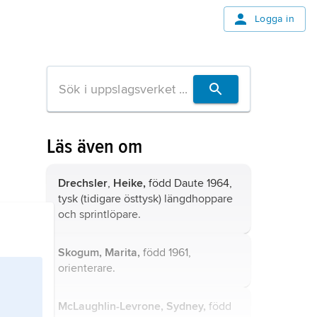
Logga in
Läs även om
Drechsler
,
Heike,
född Daute 1964,
tysk (tidigare östtysk) längdhoppare
och sprintlöpare.
Skogum, Marita,
född 1961,
orienterare.
McLaughlin-Levrone, Sydney,
född