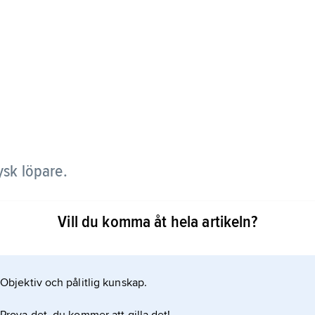
ysk löpare.
 m och fyra på 200 m 1978–85, som bäst 47,60
Vill du komma åt hela artikeln?
står sig alltjämt.
Objektiv och pålitlig kunskap.