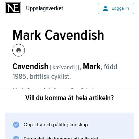
Uppslagsverket
Uppslagsverket
Logga in
Mark Cavendish
Cavendish
Mark
,
,
född
[kæʹvəndiʃ]
1985, brittisk cyklist.
Mark Cavendish är en särpräglad
Vill du komma åt hela artikeln?
spurtspecialist. På landsväg har han vunnit ett
VM-guld (2011) och ett silver (2016). På bana
har han vunnit tre VM-guld (2005, 2008 och
2016), alla i madison, samt ett OS-silver i
Objektiv och pålitlig kunskap.
omnium (2016).