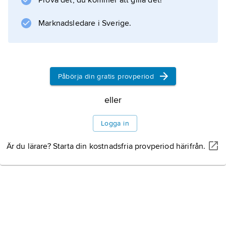
Prova det, du kommer att gilla det!
Marknadsledare i Sverige.
Information om artikeln
Påbörja din gratis provperiod
eller
Logga in
Är du lärare? Starta din kostnadsfria provperiod härifrån.