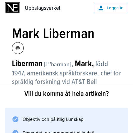
Uppslagsverket
Uppslagsverket
Logga in
Mark Liberman
Liberman
Mark,
,
född
[liʹbərmən]
1947, amerikansk språkforskare, chef för
språklig forskning vid AT&T Bell
Laboratories 1987–90, professor vid
Vill du komma åt hela artikeln?
University of Pennsylvania, Philadelphia,
sedan 1990; son till Alvin Liberman.
Objektiv och pålitlig kunskap.
Han har (tillsammans med Alan Prince)
utarbetat den metriska fonologin, en modell