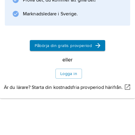
Prova det, du kommer att gilla det!
för beskrivning av ett språks ljudlära.
Marknadsledare i Sverige.
Information om artikeln
Påbörja din gratis provperiod
eller
Logga in
Är du lärare? Starta din kostnadsfria provperiod härifrån.