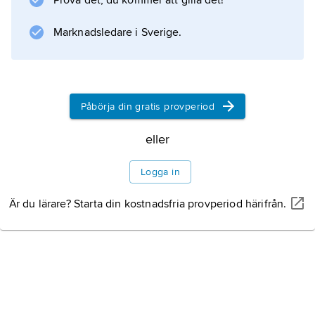
Prova det, du kommer att gilla det!
verkan. Skyddet från vegetationen kan
innefatta trädskikt, buskskikt, fältskikt, ett löst
Marknadsledare i Sverige.
liggande
Påbörja din gratis provperiod
Information om artikeln
eller
Logga in
Är du lärare? Starta din kostnadsfria provperiod härifrån.