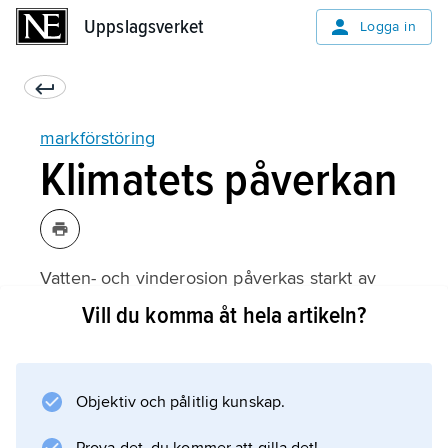
Uppslagsverket
Uppslagsverket
Logga in
markförstöring
Klimatets påverkan
Vatten- och vinderosion påverkas starkt av
klimatet. Jordens torra (arida) och
Vill du komma åt hela artikeln?
säsongstorra (semiarida) klimat är mest utsatta.
Detta beror mycket på att landskapet i dessa
områden ofta saknar marktäckande
Objektiv och pålitlig kunskap.
vegetation som skyddar markytan mot
vindens och regndropparnas eroderande