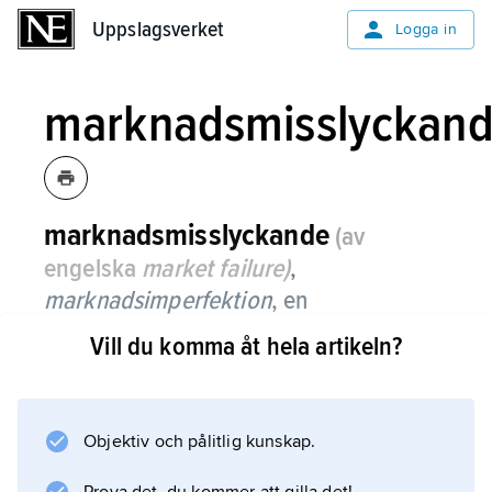
Uppslagsverket
Uppslagsverket
Logga in
marknadsmisslyckan
marknadsmisslyckande
(av
engelska
market failure)
,
marknadsimperfektion
,
en
marknadssituation med ineffektiv
Vill du komma åt hela artikeln?
resursfördelning på grund av att
fullkomlig konkurrens inte råder eller att
det inte finns tillräckligt många
Objektiv och pålitlig kunskap.
marknader.