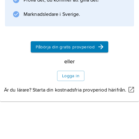
Prova det, du kommer att gilla det!
Markoolio sticker hårt
. Hans musik kombinerar humoristiska
Marknadsledare i Sverige.
rappade texter med sångbara refränger.
Påbörja din gratis provperiod
Information om artikeln
eller
Logga in
Är du lärare? Starta din kostnadsfria provperiod härifrån.