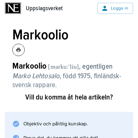
Uppslagsverket
Uppslagsverket
Logga in
Markoolio
Markoolio
, egentligen
[marku:ʹliu]
Marko Lehtosalo
,
född 1975, finländsk-
svensk rappare.
Vill du komma åt hela artikeln?
Markoolio, som föddes i Finland men växte
upp i Stockholmsförorten Orminge, fick 1998
ett stort genombrott med singlarna ”Sommar
och sol” och ”Drömmen om Finland” samt
Objektiv och pålitlig kunskap.
debutalbumet