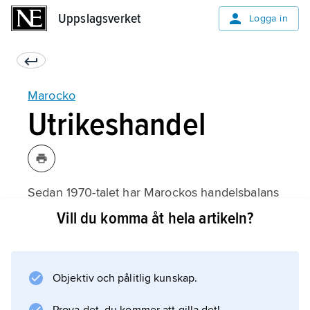
Uppslagsverket
Uppslagsverket
Logga in
Marocko
Utrikeshandel
Sedan 1970-talet har Marockos handelsbalans
utvecklats negativt, framför allt beroende på
Vill du komma åt hela artikeln?
kriget i Västsahara, sjunkande priser på fosfat
samt ökad import av olja och livsmedel.
Landet har under lång tid haft underskott i
Objektiv och pålitlig kunskap.
handelsbalansen. Ett frihandelsavtal mellan
USA och Marocko, USA:s första med ett