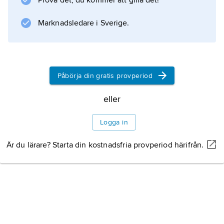
Prova det, du kommer att gilla det!
afrikanskt land, trädde i kraft 2006.
Marknadsledare i Sverige.
Information om artikeln
Påbörja din gratis provperiod
eller
Logga in
Är du lärare? Starta din kostnadsfria provperiod härifrån.