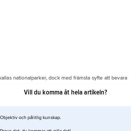
llas nationalparker, dock med främsta syfte att bevara
ärtill fanns fem större jaktreservat och biologiska
Vill du komma åt hela artikeln?
Objektiv och pålitlig kunskap.