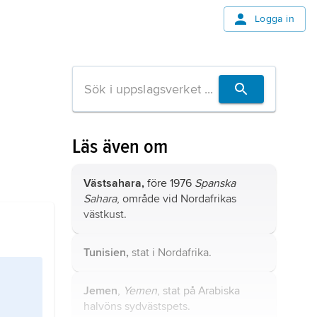
Logga in
Läs även om
Västsahara,
före 1976
Spanska
Sahara
, område vid Nordafrikas
västkust.
Tunisien,
stat i Nordafrika.
Jemen
,
Yemen
, stat på Arabiska
halvöns sydvästspets.