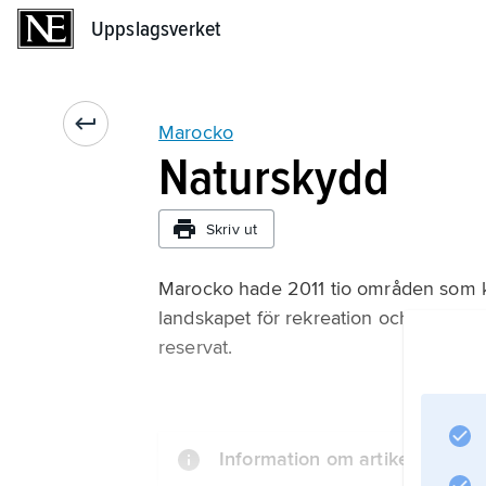
Uppslagsverket
Uppslagsverket
Marocko
Naturskydd
Skriv ut
Marocko hade 2011 tio områden som ka
landskapet för rekreation och turism. D
reservat.
Information om artikeln