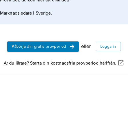
Prova det, du kommer att gilla det!
Marknadsledare i Sverige.
eller
Påbörja din gratis provperiod
Logga in
Är du lärare? Starta din kostnadsfria provperiod härifrån.