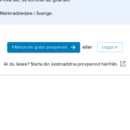
Prova det, du kommer att gilla det!
Marknadsledare i Sverige.
eller
Påbörja din gratis provperiod
Logga in
Är du lärare? Starta din kostnadsfria provperiod härifrån.