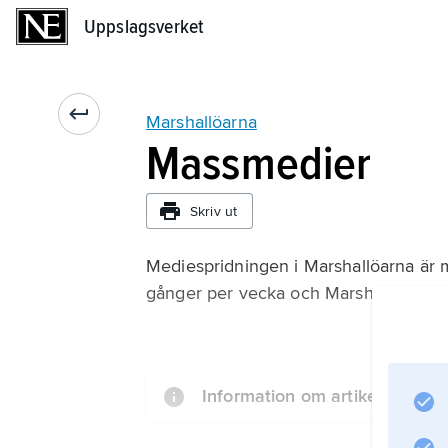
Uppslagsverket
Uppslagsverket
Marshallöarna
Massmedier
Skriv ut
Mediespridningen i Marshallöarna är
gånger per vecka och Marshall Islands
Information om artikeln