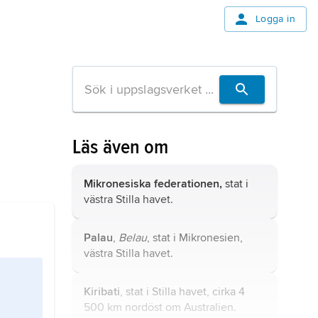
Logga in
Läs även om
Mikronesiska federationen,
stat i
västra Stilla havet.
Palau
,
Belau
, stat i Mikronesien,
västra Stilla havet.
Kiribati
, stat i Stilla havet, cirka 4
500 km nordöst om Australien.