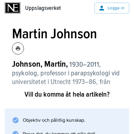
Uppslagsverket
Uppslagsverket
Logga in
Martin Johnson
Johnson, Martin,
1930–2011,
psykolog, professor i parapsykologi vid
universitetet i Utrecht 1973–86, från
1986 professor emeritus vid Lunds
Vill du komma åt hela artikeln?
universitet.
Johnson var internationellt känd för sina
personlighets- och socialpsykologiskt
Objektiv och pålitlig kunskap.
orienterade analyser av extrasensorisk