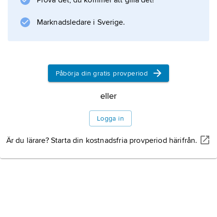
Prova det, du kommer att gilla det!
perception, ESP (
Parapsykologi
Marknadsledare i Sverige.
, 1980).
Påbörja din gratis provperiod
Information om artikeln
eller
Logga in
Är du lärare? Starta din kostnadsfria provperiod härifrån.