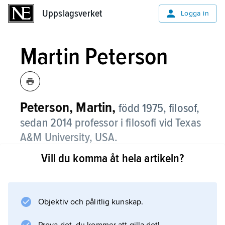
Uppslagsverket
Uppslagsverket
Logga in
Martin Peterson
Peterson, Martin,
född 1975, filosof,
sedan 2014 professor i filosofi vid Texas
A&M University, USA.
Vill du komma åt hela artikeln?
Martin Peterson föddes i Karlskrona och
avlade doktorsexamen i filosofi vid Kungliga
Tekniska högskolan (KTH) 2003. Efter
disputationen var han verksam vid University
Objektiv och pålitlig kunskap.
of Cambridge, Luleå tekniska universitet, KTH