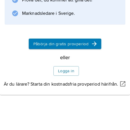
Prova det, du kommer att gilla det!
och Eindhoven University of Technology i
Nederländerna.
Marknadsledare i Sverige.
Information om artikeln
Påbörja din gratis provperiod
eller
Logga in
Är du lärare? Starta din kostnadsfria provperiod härifrån.