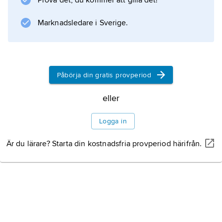
Prova det, du kommer att gilla det!
Marknadsledare i Sverige.
Information om artikeln
Påbörja din gratis provperiod
eller
Logga in
Är du lärare? Starta din kostnadsfria provperiod härifrån.