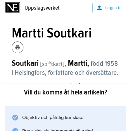
Uppslagsverket
Uppslagsverket
Logga in
Martti Soutkari
Soutkari
Martti,
u
,
född 1958
[sɔ
ʹtkari]
i Helsingfors, författare och översättare.
Martti Soutkari kom som åttaåring till Sverige.
Vill du komma åt hela artikeln?
Han var en av medlemmarna i den numera
upplösta poesigruppen
Malmöligan
, som förespråkade en ny diktkonst byggd på
Objektiv och pålitlig kunskap.
traditionens grund.