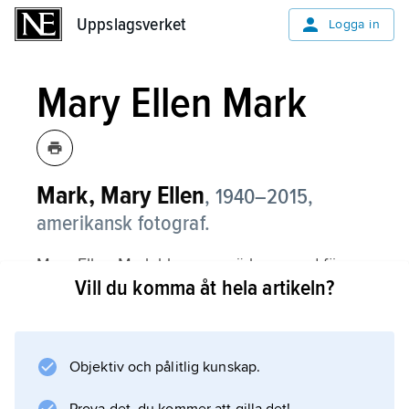
Uppslagsverket
Uppslagsverket
Logga in
Mary Ellen Mark
Mark, Mary Ellen
,
1940–2015,
amerikansk fotograf.
Mary Ellen Mark blev uppmärksammad för
Vill du komma åt hela artikeln?
sina socialrealistiska porträtt präglade av
värme och medkänsla. Med sina personliga
och uttrycksfulla svartvita bilder ville hon visa
på orättvisorna i samhället. Hennes böcker
Objektiv och pålitlig kunskap.
och reportage handlade om bland annat