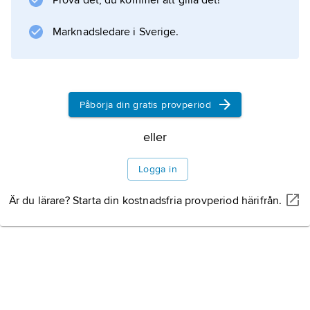
Prova det, du kommer att gilla det!
missbrukare, hemlösa familjer och gatubarn i
USA. Under resor i Indien dokumenterade
Marknadsledare i Sverige.
hon prostitution
Påbörja din gratis provperiod
Information om artikeln
eller
Logga in
Är du lärare? Starta din kostnadsfria provperiod härifrån.