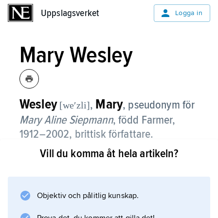
Uppslagsverket
Uppslagsverket
Logga in
Mary Wesley
Wesley
Mary
,
,
pseudonym för
[weʹzli]
Mary Aline Siepmann
, född Farmer,
1912–2002, brittisk författare.
Vill du komma åt hela artikeln?
Mary Wesley debuterade som
barnboksförfattare på 1960-talet och gav ut
sin första vuxenroman först vid 70 års ålder.
Bland hennes verk, som ofta utspelas i
Objektiv och pålitlig kunskap.
överklassmiljö, kan nämnas