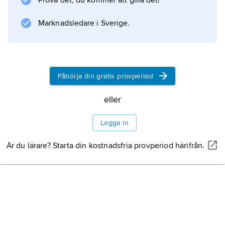
Prova det, du kommer att gilla det!
Harnessing Peacocks
(1985; ”Flickan och påfåglarna”; TV-film 1993),
Marknadsledare i Sverige.
The Camomile Lawn
(1984; ”Kamomillgläntan”; TV-serie 1992 med
titeln ”Till minne av Max”)
Påbörja din gratis provperiod
eller
Information om artikeln
Logga in
Är du lärare? Starta din kostnadsfria provperiod härifrån.