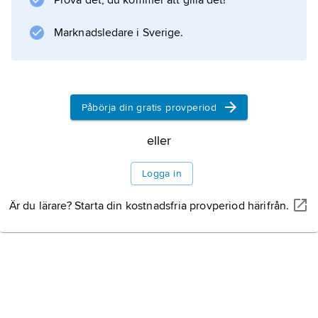
Prova det, du kommer att gilla det!
för delstatens ekonomi. Baltimores hamn är
en av USA:s största
Marknadsledare i Sverige.
Information om artikeln
Påbörja din gratis provperiod
eller
Logga in
Är du lärare? Starta din kostnadsfria provperiod härifrån.