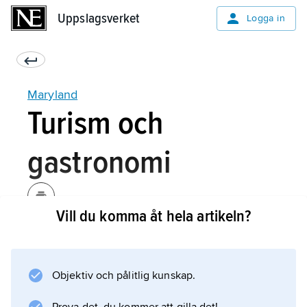
Uppslagsverket
Uppslagsverket
Logga in
Maryland
Turism och
gastronomi
Vill du komma åt hela artikeln?
En historisk resa i USA kan inledas vid
Potomacs utflöde i
Chesapeake Bay
Objektiv och pålitlig kunskap.
. Där landsteg 1634 de första 250 engelska
kolonisterna och anlade Saint Mary’s City, som