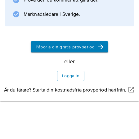
Prova det, du kommer att gilla det!
sedan blev kolonins huvudstad fram till 1694.
Marknadsledare i Sverige.
Information om artikeln
Påbörja din gratis provperiod
eller
Logga in
Är du lärare? Starta din kostnadsfria provperiod härifrån.