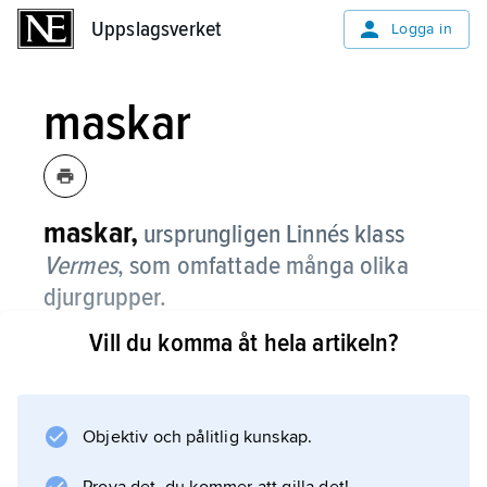
Uppslagsverket
Uppslagsverket
Logga in
maskar
maskar,
ursprungligen Linnés klass
Vermes
, som omfattade många olika
djurgrupper.
Vill du komma åt hela artikeln?
Fortfarande innefattas i uttrycket maskar djur
från flera olika stammar, t.ex. ringmaskar
(främst daggmaskar), plattmaskar, rundmaskar,
säckmaskar och ollonmaskar. I dagligt tal
Objektiv och pålitlig kunskap.
kallas ofta en del insektslarver också maskar.