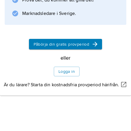
Prova det, du kommer att gilla det!
Marknadsledare i Sverige.
Information om artikeln
Påbörja din gratis provperiod
eller
Logga in
Är du lärare? Starta din kostnadsfria provperiod härifrån.