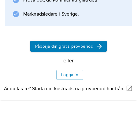
Prova det, du kommer att gilla det!
dam som genom inlärning kunde förbättra sin
spelskicklighet, vilket blev en sensation. Efter
Marknadsledare i Sverige.
svårigheter med
Påbörja din gratis provperiod
Information om artikeln
eller
Logga in
Är du lärare? Starta din kostnadsfria provperiod härifrån.