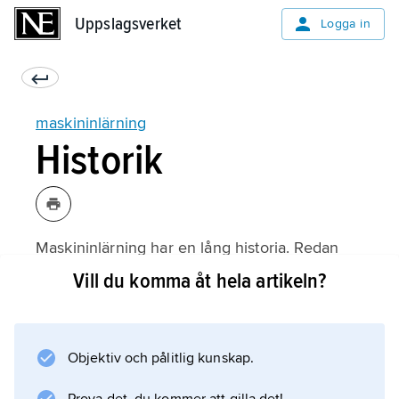
Uppslagsverket
Uppslagsverket
Logga in
maskininlärning
Historik
Maskininlärning har en lång historia. Redan
1959 formulerade den amerikanske
Vill du komma åt hela artikeln?
datavetaren Arthur L. Samuels (1901–90)
målet att datorer skulle kunna lära sig själva
utan att behöva programmeras explicit. Vid
Objektiv och pålitlig kunskap.
IBM
skrev Samuels ett program för brädspelet