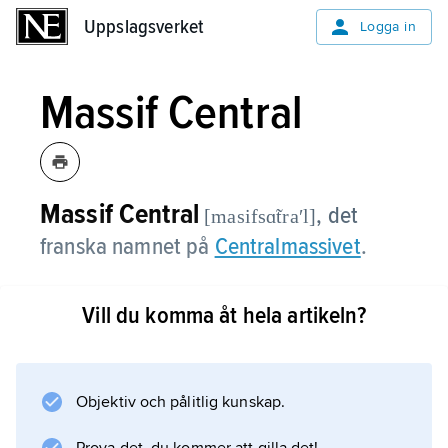
Uppslagsverket
Uppslagsverket
Logga in
Massif Central
Massif Central
,
det
[masifsɑ̃traʹl]
franska namnet på
Centralmassivet
.
Vill du komma åt hela artikeln?
Information om artikeln
Objektiv och pålitlig kunskap.