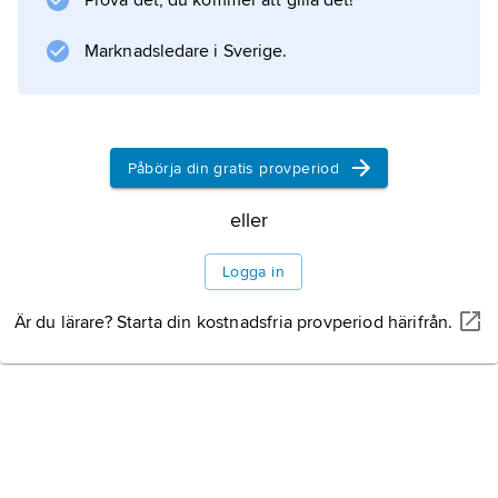
Prova det, du kommer att gilla det!
Marknadsledare i Sverige.
Påbörja din gratis provperiod
eller
Logga in
Är du lärare? Starta din kostnadsfria provperiod härifrån.