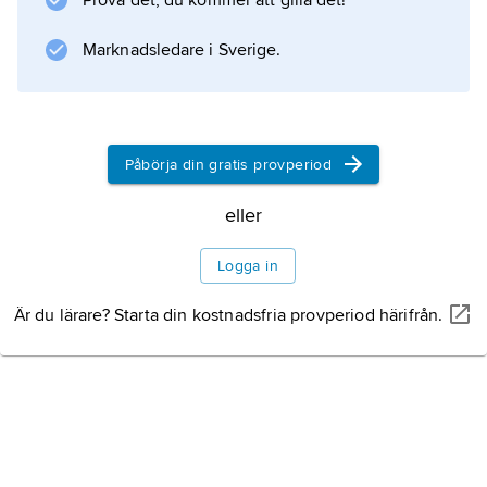
Prova det, du kommer att gilla det!
Marknadsledare i Sverige.
Påbörja din gratis provperiod
eller
Logga in
Är du lärare? Starta din kostnadsfria provperiod härifrån.