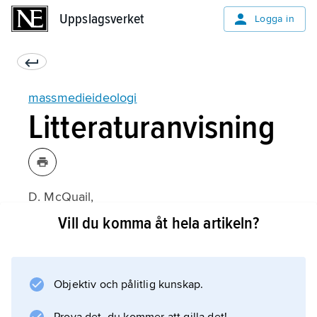
Uppslagsverket
Uppslagsverket
Logga in
massmedieideologi
Litteraturanvisning
D. McQuail,
Masskommunikationsteori
Vill du komma åt hela artikeln?
(svensk översättning 1984);
Objektiv och pålitlig kunskap.
Information om artikeln