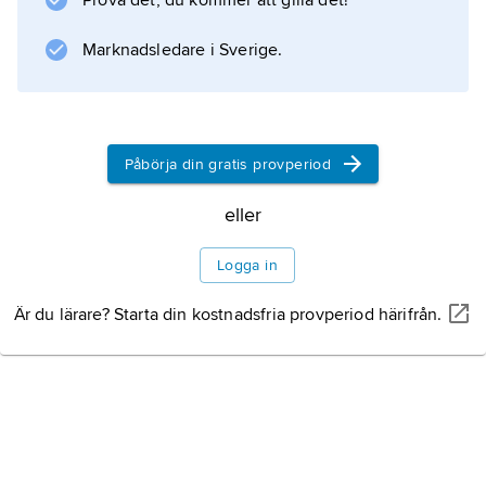
Prova det, du kommer att gilla det!
Marknadsledare i Sverige.
Påbörja din gratis provperiod
eller
Logga in
Är du lärare? Starta din kostnadsfria provperiod härifrån.