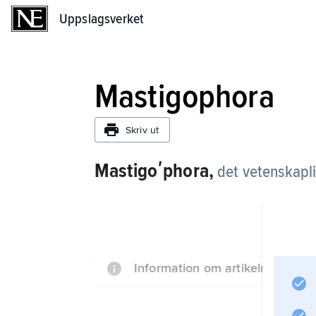
Uppslagsverket
Uppslagsverket
Mastigophora
Skriv ut
Mastigoʹphora,
det vetenskapl
Information om artikeln