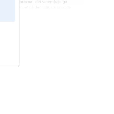
Sporozoa
, det vetenskapliga
namnet på den tidigare urskilda
protozogruppen spordjur.
Leptomonas,
det vetenskapliga
namnet på ett släkte inom
protozogruppen zooflagellater.
flagellater
,
gisselorganismer
,
samlingsnamn på encelliga
organismer utrustade med en eller
flera, oftast färre än fyra, flageller.
Haemoproteus,
det vetenskapliga
namnet på ett släkte i
protozogruppen coccidier.
Toxoplasma,
det vetenskapliga
namnet på ett släkte i
protozogruppen coccidier med bl.a.