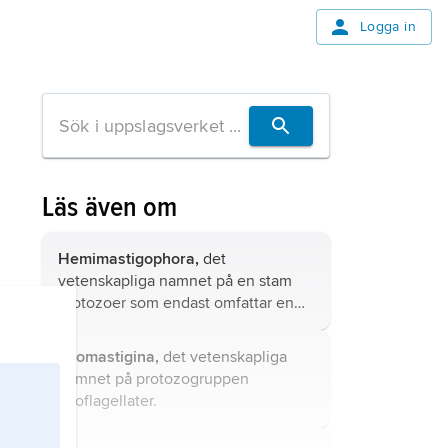
Logga in
Läs även om
Hemimastigophora,
det
vetenskapliga namnet på en stam
protozoer som endast omfattar en
känd art,
Hemimastix amphikineta
,
som har påträffats i Australien och
Zoomastigina,
det vetenskapliga
Sydamerika.
namnet på protozogruppen
zooflagellater.