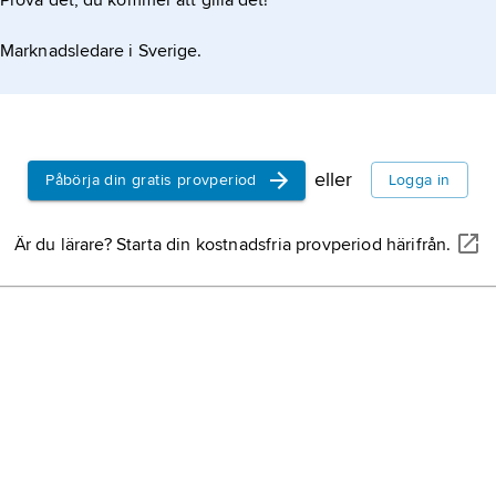
Prova det, du kommer att gilla det!
Marknadsledare i Sverige.
eller
Påbörja din gratis provperiod
Logga in
Är du lärare? Starta din kostnadsfria provperiod härifrån.