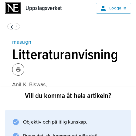
Uppslagsverket
Uppslagsverket
Logga in
masugn
Litteraturanvisning
Anil K. Biswas,
Principles of Blast Furnace Iron making
Vill du komma åt hela artikeln?
(1981);
Objektiv och pålitlig kunskap.
Information om artikeln