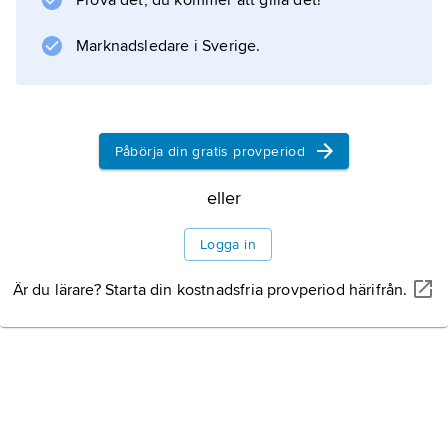
Prova det, du kommer att gilla det!
Marknadsledare i Sverige.
Påbörja din gratis provperiod
eller
Logga in
Är du lärare? Starta din kostnadsfria provperiod härifrån.