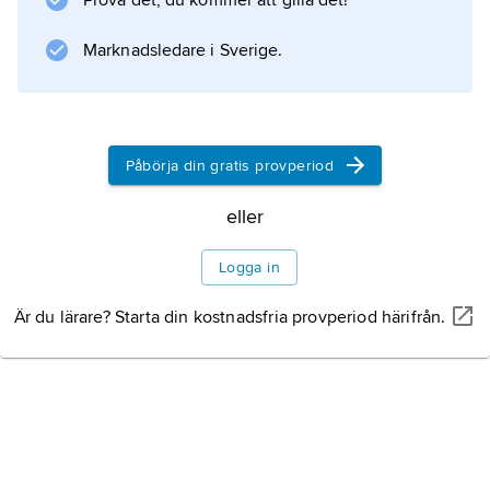
Prova det, du kommer att gilla det!
Information om artikeln
Marknadsledare i Sverige.
Påbörja din gratis provperiod
eller
Logga in
Är du lärare? Starta din kostnadsfria provperiod härifrån.