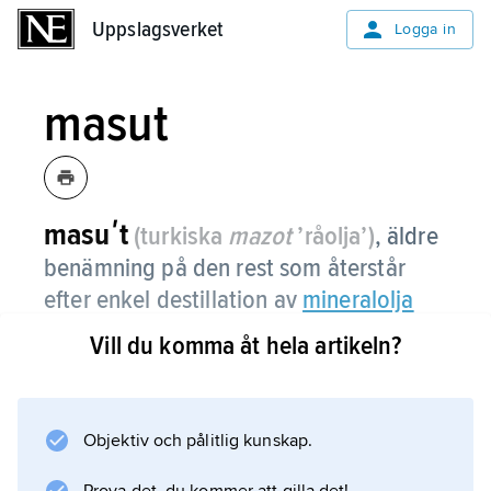
Uppslagsverket
Uppslagsverket
Logga in
masut
masuʹt
(turkiska
mazot
’råolja’)
,
äldre
benämning på den rest som återstår
efter enkel destillation av
mineralolja
(råolja).
Vill du komma åt hela artikeln?
Den utgörs av en mörk, trögflytande vätska
med hög kokpunkt (över 350 °C).
Objektiv och pålitlig kunskap.