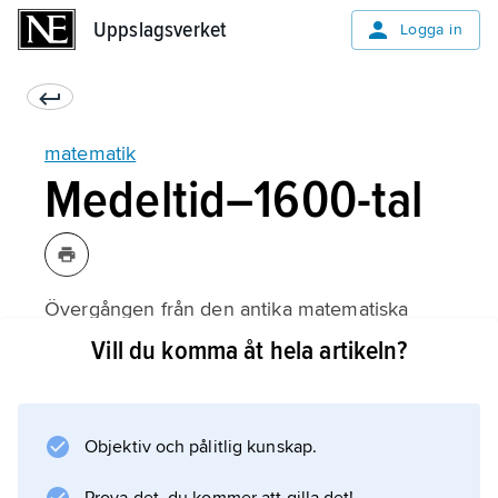
Uppslagsverket
Uppslagsverket
Logga in
matematik
Medeltid–1600-tal
Övergången från den antika matematiska
traditionen till den moderna (västerländska)
Vill du komma åt hela artikeln?
matematiken var ett av resultaten av de
många och stora politiska, ekonomiska och
kulturella omvälvningarna under
Objektiv och pålitlig kunskap.
senmedeltiden och renässansen. Den
islamiska matematiken