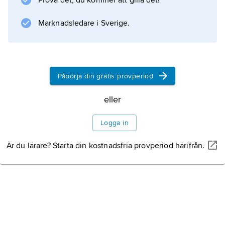
Prova det, du kommer att gilla det!
Matralia
i juni, då mödrar bad för sina syskonbarns
Marknadsledare i Sverige.
säkerhet, inte för sina egna.
Påbörja din gratis provperiod
Information om artikeln
eller
Logga in
Är du lärare? Starta din kostnadsfria provperiod härifrån.