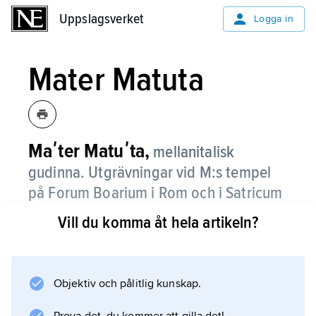
Uppslagsverket
Uppslagsverket
Logga in
Mater Matuta
Maʹter Matuʹta,
mellanitalisk
gudinna. Utgrävningar vid M:s tempel
på Forum Boarium i Rom och i Satricum
visar att hon främst beskyddade kvinnor
Vill du komma åt hela artikeln?
och barn; romerska poeters
identifikation av M. med
morgonrodnaden är troligen felaktig.
Objektiv och pålitlig kunskap.
Hon firades under